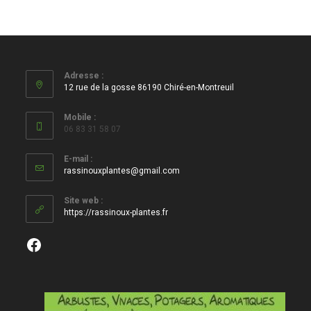
Adresse :
12 rue de la gosse 86190 Chiré-en-Montreuil
Mobile :
06 83 31 58 07
E-mail :
S’ouvre
rassinouxplantes@gmail.com
dans
votre
Site web :
application
https://rassinoux-plantes.fr
Facebook