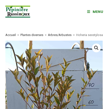
Skip
to
MENU
content
Accueil
>
Plantes diverses
>
Arbres/Arbustes
>
Hoheria sexstylosa