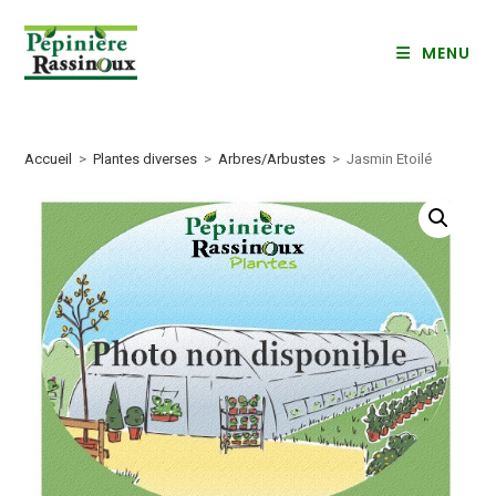
Skip
to
MENU
content
Accueil
>
Plantes diverses
>
Arbres/Arbustes
>
Jasmin Etoilé