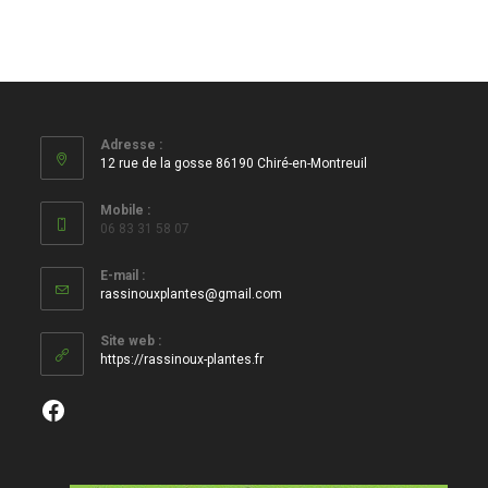
Adresse :
12 rue de la gosse 86190 Chiré-en-Montreuil
Mobile :
06 83 31 58 07
E-mail :
S’ouvre
rassinouxplantes@gmail.com
dans
votre
Site web :
application
https://rassinoux-plantes.fr
Facebook