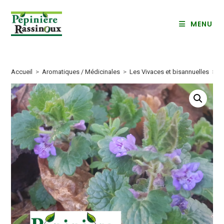
Skip
to
MENU
content
Accueil
>
Aromatiques / Médicinales
>
Les Vivaces et bisannuelles
>
L