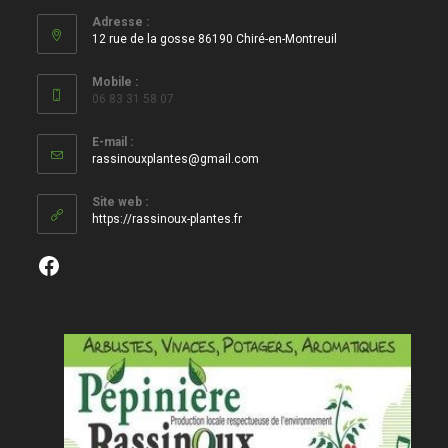
Adresse :
12 rue de la gosse 86190 Chiré-en-Montreuil
Mobile :
06 83 31 58 07
E-mail :
S’ouvre
rassinouxplantes@gmail.com
dans
votre
Site web :
application
https://rassinoux-plantes.fr
Facebook