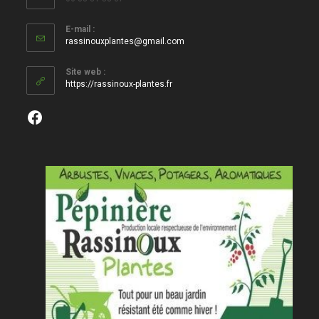
E-mail :
S’ouvre
rassinouxplantes@gmail.com
dans
votre
Site web :
application
https://rassinoux-plantes.fr
Facebook