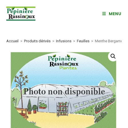
Skip
to
MENU
content
Accueil
>
Produits dérivés
>
Infusions
>
Feuilles
>
Menthe Bergamote