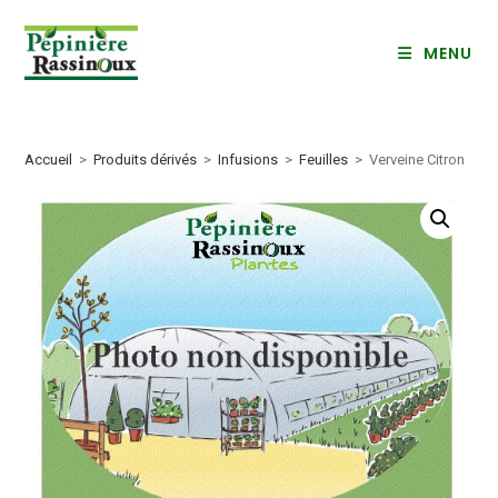
Skip
to
MENU
content
Accueil
>
Produits dérivés
>
Infusions
>
Feuilles
>
Verveine Citron