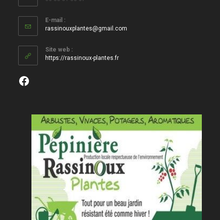
E-mail :
S’ouvre
rassinouxplantes@gmail.com
dans
votre
Site web :
application
https://rassinoux-plantes.fr
Facebook