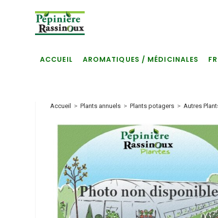
Skip
to
content
ACCUEIL
AROMATIQUES / MÉDICINALES
FR
Accueil
>
Plants annuels
>
Plants potagers
>
Autres Plan