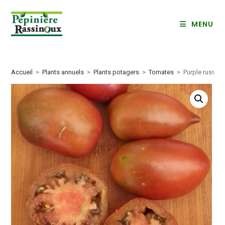
Skip
to
MENU
content
Accueil
>
Plants annuels
>
Plants potagers
>
Tomates
>
Purple russian