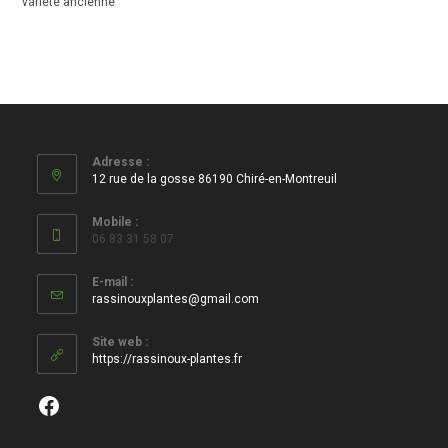
variété ancienne
Adresse :
12 rue de la gosse 86190 Chiré-en-Montreuil
Mobile :
06 83 31 58 07
E-mail :
S’ouvre
rassinouxplantes@gmail.com
dans
votre
Site web :
application
https://rassinoux-plantes.fr
Facebook