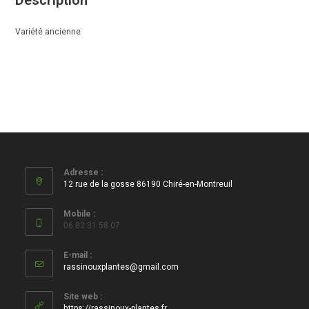
Description
Variété ancienne
Adresse :
12 rue de la gosse 86190 Chiré-en-Montreuil
Mobile :
06 83 31 58 07
E-mail :
S’ouvre
rassinouxplantes@gmail.com
dans
votre
Site web :
application
https://rassinoux-plantes.fr