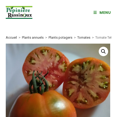
Skip
to
MENU
content
Accueil
>
Plants annuels
>
Plants potagers
>
Tomates
>
Tomate Teton 