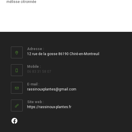
mélisse citronnée
Adresse :
12 rue de la gosse 86190 Chiré-en-Montreuil
Mobile :
06 83 31 58 07
E-mail :
S’ouvre
rassinouxplantes@gmail.com
dans
votre
Site web :
application
https://rassinoux-plantes.fr
Facebook