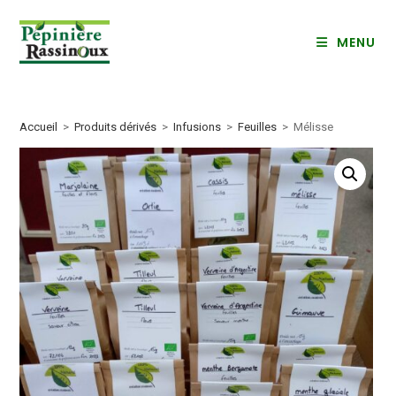
Skip
to
MENU
content
Accueil
>
Produits dérivés
>
Infusions
>
Feuilles
>
Mélisse