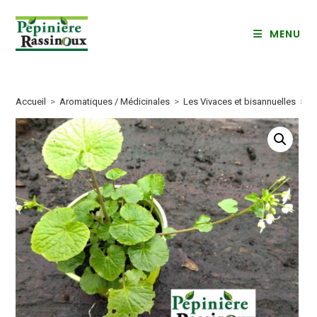
Skip
to
MENU
content
Accueil
>
Aromatiques / Médicinales
>
Les Vivaces et bisannuelles
>
W