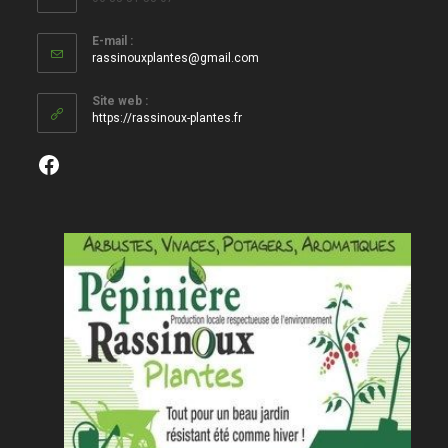
E-mail :
S’ouvre
rassinouxplantes@gmail.com
dans
votre
Site web :
application
https://rassinoux-plantes.fr
Facebook