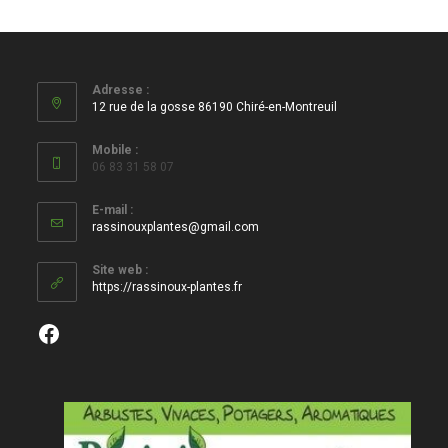
Adresse :
12 rue de la gosse 86190 Chiré-en-Montreuil
Mobile :
06 83 31 58 07
E-mail :
S’ouvre
rassinouxplantes@gmail.com
dans
votre
Site web :
application
https://rassinoux-plantes.fr
Facebook