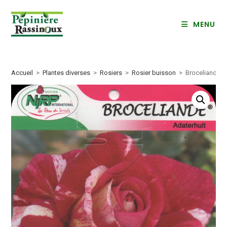
Skip
to
MENU
content
Accueil
>
Plantes diverses
>
Rosiers
>
Rosier buisson
>
Broceliande