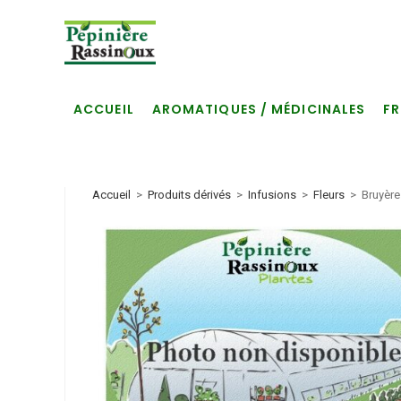
Skip
to
content
ACCUEIL
AROMATIQUES / MÉDICINALES
FR
Accueil
>
Produits dérivés
>
Infusions
>
Fleurs
>
Bruyère