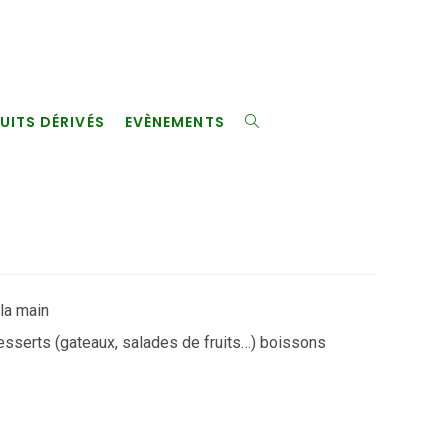
UITS DÉRIVÉS
EVÈNEMENTS
TOGGLE
WEBSITE
SEARCH
 la main
esserts (gateaux, salades de fruits…) boissons