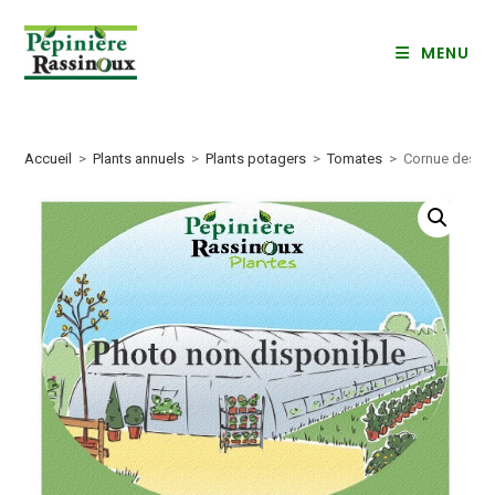
Skip
to
MENU
content
Accueil
>
Plants annuels
>
Plants potagers
>
Tomates
>
Cornue des a