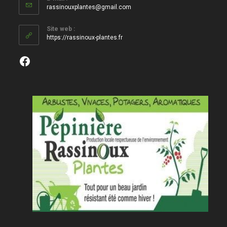
S’ouvre
rassinouxplantes@gmail.com
dans
votre
Site web :
application
https://rassinoux-plantes.fr
Facebook