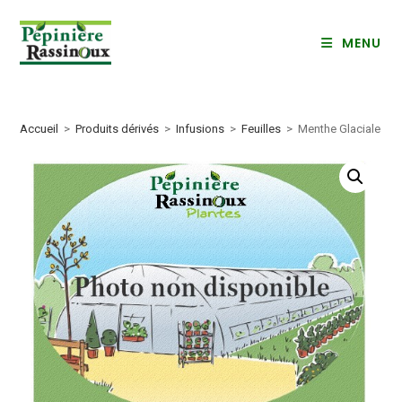
Skip
to
MENU
content
Accueil
>
Produits dérivés
>
Infusions
>
Feuilles
>
Menthe Glaciale