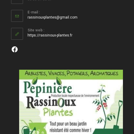
E-mail :
S’ouvre
rassinouxplantes@gmail.com
dans
votre
Site web :
application
https://rassinoux-plantes.fr
Facebook